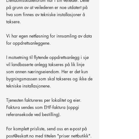
Eiendomsskatteforum har i sin veileder. Dette
på grunn av at veilederen er noe utdatert på
hva som finnes av tekniske installasjoner å
taksere.
Vi har egen nettløsning for innsamling av data
for oppdrettsanleggene.
I motsetning til flytende oppdrettsanlegg i sjø
vil landbaserte anlegg takseres på lik linje
som annen næringseiendom. Her er det kun
bygningsmassen som skal takseres og ikke de
tekniske installasjonene.
Tjenesten faktureres per lokalitet og eier.
Faktura sendes som EHF-faktura (oppgi
referansekode ved bestilling).
For komplett prisliste, send oss en e-post på