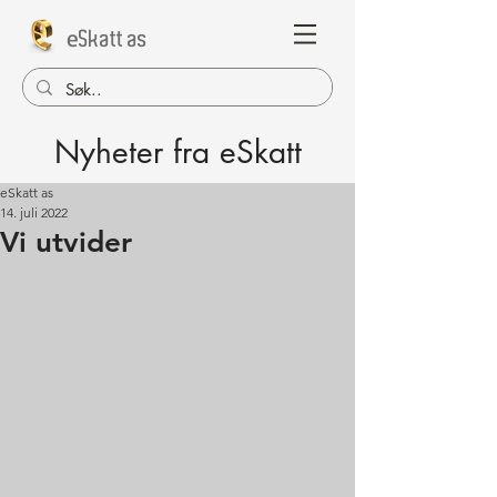
e
Skatt as
Nyheter fra eSkatt
eSkatt as
14. juli 2022
Vi utvider