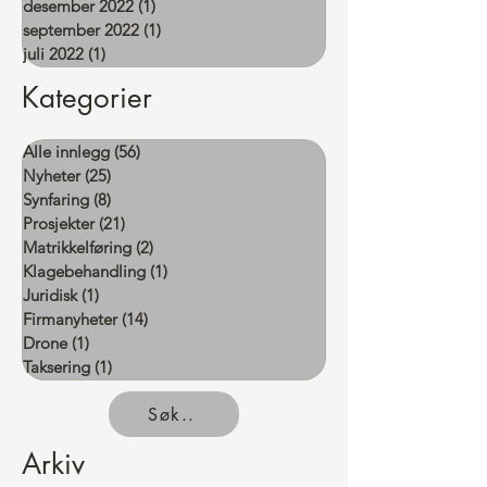
desember 2022
(1)
1 innlegg
september 2022
(1)
1 innlegg
juli 2022
(1)
1 innlegg
Kategorier
Alle innlegg
(56)
56 innlegg
Nyheter
(25)
25 innlegg
Synfaring
(8)
8 innlegg
Prosjekter
(21)
21 innlegg
Matrikkelføring
(2)
2 innlegg
Klagebehandling
(1)
1 innlegg
Juridisk
(1)
1 innlegg
Firmanyheter
(14)
14 innlegg
Drone
(1)
1 innlegg
Taksering
(1)
1 innlegg
Søk..
Arkiv