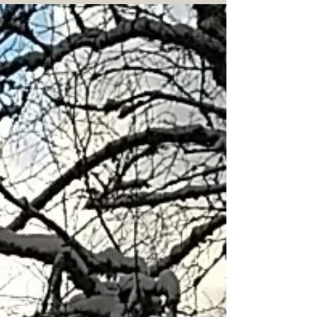
Synfaring i Nordre Land
Vi får noen inntrykk av Hans sine harde tak når vi
går rundt og synfarere her. Mye er allerede blitt
retta opp, men mange sår tar enda...