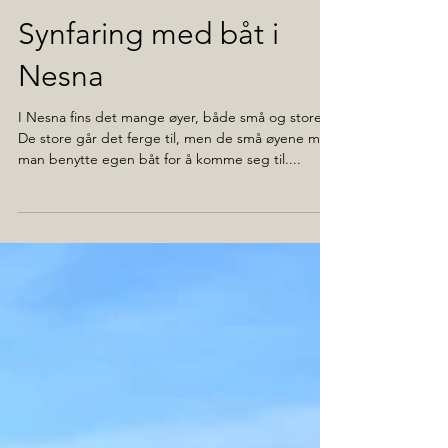
4. okt. 2023
Synfaring med båt i
Nesna
I Nesna fins det mange øyer, både små og store.
De store går det ferge til, men de små øyene må
man benytte egen båt for å komme seg til....